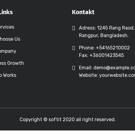
Links
Kontakt
ervices
Adress: 1245 Rang Raod,
Rangpur, Bangladesh.
hoose Us
Phone: +54165210002
Company
Fax: +36001423545
ess Growth
Email: demo@example.c
o Works
Website: yourwebsite.c
Copyright © softit 2020 all right reserved.