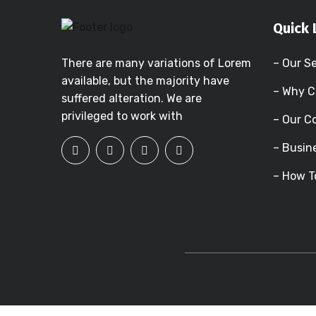
Quick 
There are many variations of Lorem
– Our S
available, but the majority have
– Why C
suffered alteration. We are
privileged to work with
– Our 
– Busin
– How T